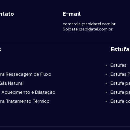
ntato
E-mail
comercial@soldatel.com.br
Soldatel@soldatel.com.br
s
Estufa
Estufas
ra Ressecagem de Fluxo
Estufas 
Gás Natural
Estufa p
 Aquecimento e Dilatação
Estufa p
ra Tratamento Térmico
Estufa c