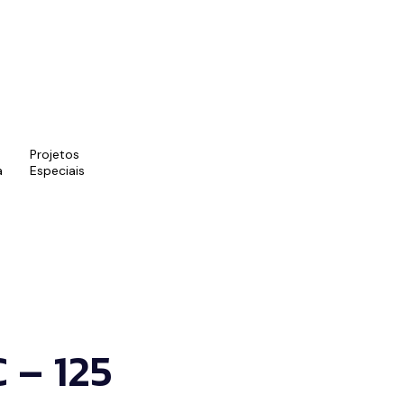
Projetos
a
Especiais
hame no Whatsapp
) 9 9879-1386
 – 125