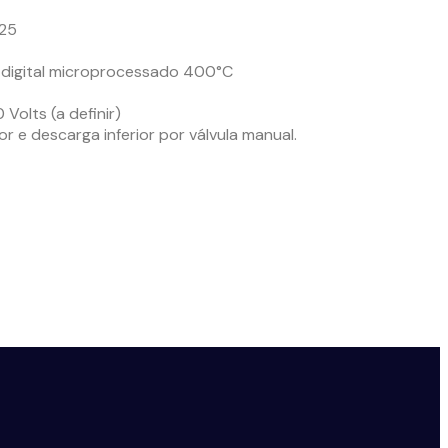
125
 digital microprocessado 400°C
Volts (a definir)
or e descarga inferior por válvula manual.
 para Ressecagem de Fluxo