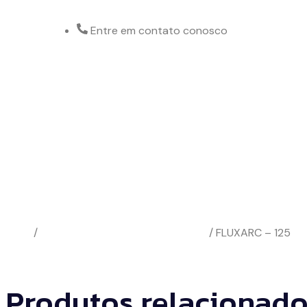
Entre em contato conosco
(31) 3912 3500
Início
/
Forno para Ressecagem de Fluxo
/ FLUXARC – 125
Produtos relacionad