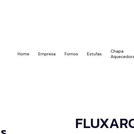
Chapa
Home
Empresa
Fornos
Estufas
Aquecedor
C
(31
FLUXARC
os