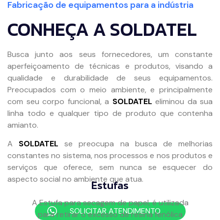
Fabricação de equipamentos para a indústria
CONHEÇA A SOLDATEL
Busca junto aos seus fornecedores, um constante
aperfeiçoamento de técnicas e produtos, visando a
qualidade e durabilidade de seus equipamentos.
Preocupados com o meio ambiente, e principalmente
com seu corpo funcional, a
SOLDATEL
eliminou da sua
linha todo e qualquer tipo de produto que contenha
amianto.
A
SOLDATEL
se preocupa na busca de melhorias
constantes no sistema, nos processos e nos produtos e
serviços que oferece, sem nunca se esquecer do
aspecto social no ambiente que atua.
Estufas
A Estufa para secagem de papel, é utilizada
SOLICITAR ATENDIMENTO
para retirar o excesso de resina fenólica